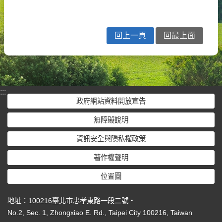
回上一頁
回最上面
:::
政府網站資料開放宣告
無障礙說明
資訊安全與隱私權政策
著作權聲明
位置圖
地址：100216臺北市忠孝東路一段二號‧
No.2, Sec. 1, Zhongxiao E. Rd., Taipei City 100216, Taiwan