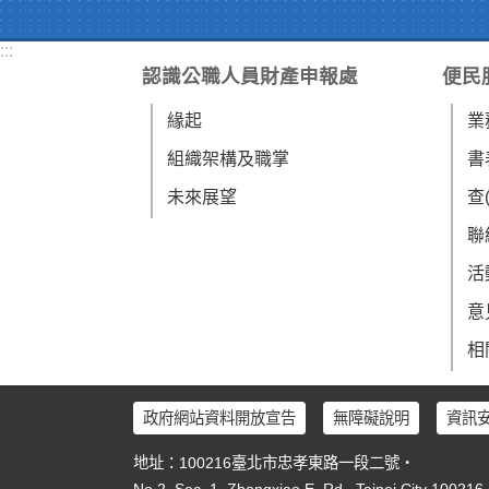
:::
認識公職人員財產申報處
便民
緣起
業
組織架構及職掌
書
未來展望
查
聯
活
意
相
政府網站資料開放宣告
無障礙說明
資訊
地址：100216臺北市忠孝東路一段二號‧