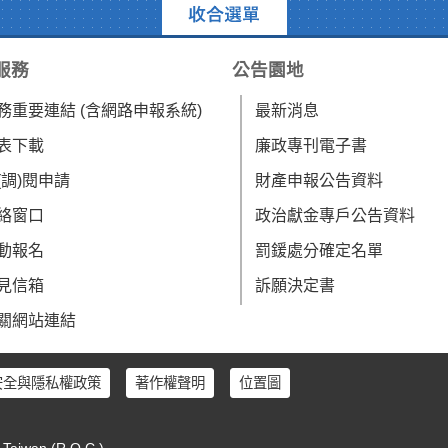
服務
公告園地
務重要連結 (含網路申報系統)
最新消息
表下載
廉政專刊電子書
(調)閱申請
財產申報公告資料
絡窗口
政治獻金專戶公告資料
動報名
罰鍰處分確定名單
見信箱
訴願決定書
關網站連結
安全與隱私權政策
著作權聲明
位置圖