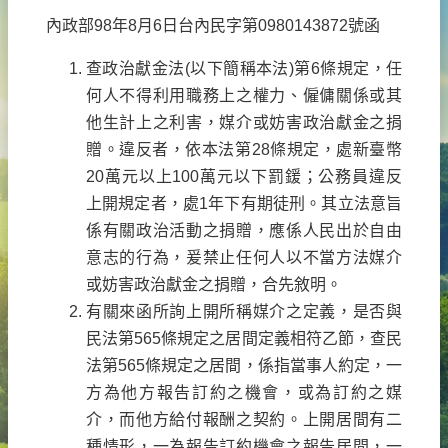
內政部98年8月6日台內民字第0980143872號函
查政治獻金法(以下簡稱本法)第6條規定，任
何人不得利用職務上之權力、僱傭關係或其
他生計上之利害，媒介或妨害政治獻金之捐
贈。違反者，依本法第28條規定，處新臺幣
20萬元以上100萬元以下罰鍰；公務員違反
上開規定者，處1年下有期徒刑。其立法意旨
係有關政治活動之捐贈，應係人民出於自由
意志的行為，爰禁止任何人以不當方法媒介
或妨害政治獻金之捐贈，合先敘明。
有關來函所詢上開所稱媒介之定義，是否與
民法第565條規定之居間定義相符乙節，查民
法第565條規定之居間，係指當事人約定，一
方為他方報告訂約之機會，或為訂約之媒
介，而他方給付報酬之契約。上開居間有二
種情形，一為報告訂約機會之報告居間，一