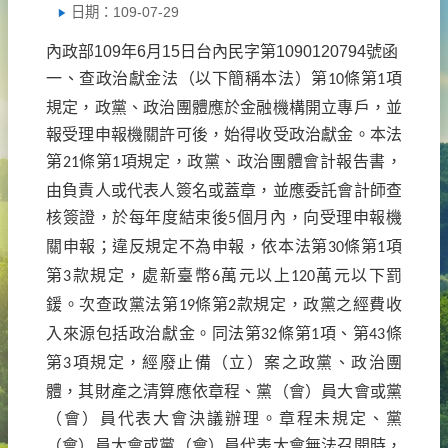
日期：109-07-29
內政部109年6月15日台內民字第1090120794號函
一、查政治獻金法（以下簡稱本法）第
條第
項
10
1
規定，政黨、政治團體應於金融機構開立專戶，並
報受理申報機關許可後，始得收受政治獻金。本法
第
條第
項規定，政黨、政治團體會計報告書，
21
1
由負責人或代表人簽名或蓋章，並應委託會計師查
核簽證，於每年度結束後
個月內，向受理申報機
5
關申報；違反規定不為申報，依本法第
條第
項
30
1
第
款規定，處新臺幣
萬元以上
萬元以下罰
3
6
120
鍰。次查政黨法第
條第
款規定，政黨之經費收
19
2
入來源包括政治獻金。同法第
條第
項、第
條
32
1
43
第
項規定，經廢止備（立）案之政黨、政治團
3
體，其財產之清算應依章程、黨（會）員大會或黨
（會）員代表大會決議辦理。章程未規定、黨
（會）員大會或黨（會）員代表大會無法召開時，