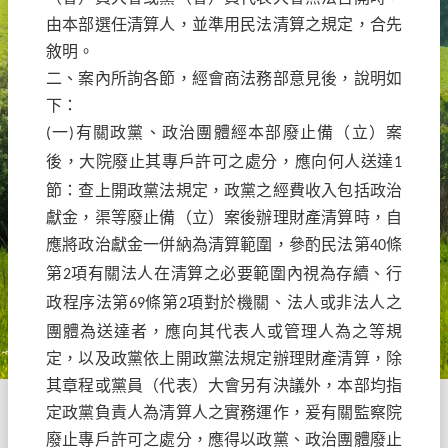
由本部選任清算人，並準用民法清算之規定，合先
敘明。
二、案內所詢各節，經會商法務部意見後，說明如
下：
一
有關政黨、政治團體經本部廢止備（立）案
(
)
後，大院廢止其專戶許可之處分，應向何人送達
1
節：查上開政黨法規定，政黨之經費收入包括政治
獻金，渠等廢止備（立）案後辦理財產清算時，自
應將政治獻金一併納為清算範圍，參酌民法第
條
40
第
項有關法人在清算之必要範圍內視為存續、行
2
政程序法第
條第
項對於機關、法人或非法人之
69
2
團體為送達者，應向其代表人或管理人為之等規
定，以及政黨依上開政黨法規定辦理財產清算，除
其章程或黨員（代表）大會另有決議外，本部均指
定政黨負責人為清算人之實務運作，爰有關監察院
廢止專戶許可之處分，應得以政黨、政治團體廢止