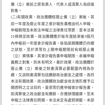
備（立）案前之原負責人、代表人或清算人為送達
對象。
二
有關政黨、政治團體經廢止備（立）案後，其
(
)
前一年度及廢止年度之會計報告書應由何人申報、
申報期限及未依法申報之法律責任等節：查本法第
條規定政黨、政治團體應於每年度結束後
個月
21
5
內申報前一年度會計報告書，係指是類團體仍存續
之狀態，至於渠等在上開申報期限前有經廢止備
（立）案情事，其會計報告書申報期限、承繼申報
義務之對象，則未有明文。基於政黨、政治團體於
廢止備（立）案後之財產清算必要範圍內視為存
續，又該財產清算包括賸餘政治獻金之處理，為符
本法有關政黨、政治團體政治獻金收支情形應予公
開透明之立法目的，爰渠等仍應申報會計報告書，
如清算後之政治獻金有賸餘，亦應辦理繳庫。至未
申報之法律責任問題，本法未定有處罰規範，本部