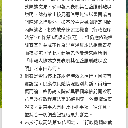
式陳述意見，倘申報人表明其在監服刑難以
說明，除有禁止接見通信等無法以書面或言
詞陳述之情形外，如不於主管機關所定期間
內陳述者，視為放棄陳述之機會（行政程序
法第105條第3項規定參照），惟仍應依職權
調查其作為或不作為是否違反本法相關義務
而為裁處。準此，建議先予釐清來函所稱
「申報人陳述意見表明其在監服刑難以說
明」之事由為何。
個案是否得停止裁處權時效之進行，因涉事
實認定，仍應依具體情況個別判斷，尚難一
概而論，故仍請大院就具體個案依前開說明
意旨及行政程序法第36條規定，依職權調查
證據，對當事人有利及不利事項一律注意，
並綜合一切調查證據結果判斷之。
末按行政罰法第42條規定：「行政機關於裁