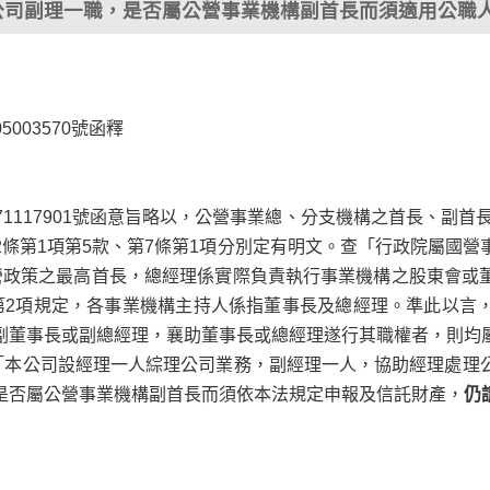
公司副理一職，是否屬公營事業機構副首長而須適用公職
5003570號函釋
0971117901號函意旨略以，公營事業總、分支機構之首長、副
條第1項第5款、第7條第1項分別定有明文。查「行政院屬國
營政策之最高首長，總經理係實際負責執行事業機構之股東會或
第2項規定，各事業機構主持人係指董事長及總經理。準此以言
副董事長或副總經理，襄助董事長或總經理遂行其職權者，則均
：「本公司設經理一人綜理公司業務，副經理一人，協助經理處理
是否屬公營事業機構副首長而須依本法規定申報及信託財產，
仍