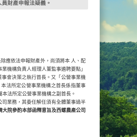
人員財產申報法疑義。
首長除應依法申報財產外，尚須將本 人、配
營事業機構負責人經理人董監事遴聘要點」
董事會決策之執行首長。又「公營事業機
，本法所定公營事業機構之首長係指董事
屬本法所定公營事業機構之副首長。
公司業務，其委任解任須有全體董事過半
請大院參酌本部函釋意旨及西螺農產公司