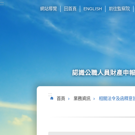
:::
跳到主要內容區塊
網站導覽
回首頁
ENGLISH
前往監察院
認識公職人員財產申
:::
首頁
業務資訊
相關法令及函釋意