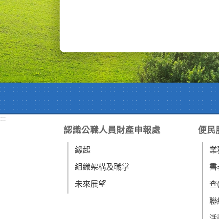
:::
認識公職人員財產申報處
便民
緣起
業
組織架構及職掌
書
未來展望
查
聯
活