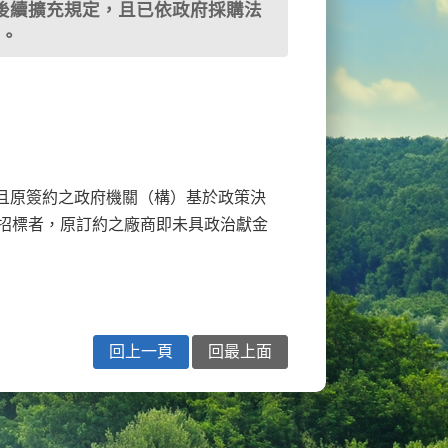
款後續擴充規定，且已依政府採購法
制。
且原簽約之政府機關（構）基於政策決
開招標者，原訂約之廠商即未具政治獻金
回上一頁
回最上面