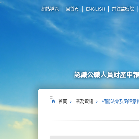
:::
跳到主要內容區塊
網站導覽
回首頁
ENGLISH
前往監察院
認識公職人員財產申
:::
首頁
業務資訊
相關法令及函釋意