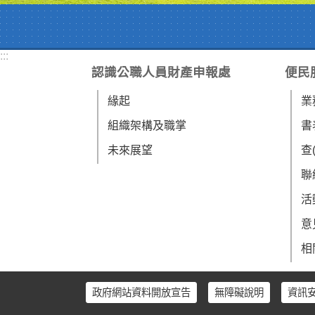
:::
認識公職人員財產申報處
便民
緣起
業
組織架構及職掌
書
未來展望
查
聯
活
意
相
政府網站資料開放宣告
無障礙說明
資訊