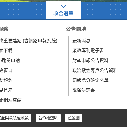
服務
公告園地
務重要連結 (含網路申報系統)
最新消息
表下載
廉政專刊電子書
(調)閱申請
財產申報公告資料
絡窗口
政治獻金專戶公告資料
動報名
罰鍰處分確定名單
見信箱
訴願決定書
關網站連結
安全與隱私權政策
著作權聲明
位置圖