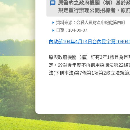
原簽約之政府機關（構）基於政
規定重行辦理公開招標者，原訂
資料來源：公職人員財產申報處第四組
日期：104-09-07
內政部104年4月14日台內民字第104041
原與政府機關（構）訂有3年1標且為
定，於嗣後年度不再適用採購法第22
法(下稱本法)第7條第1項第2款立法規